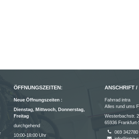
ÖFFNUNGSZEITEN:
ANSCHRIFT /
Neue Öffnungszeiten :
Fahrrad intra
Alles rund ums F
Dienstag, Mittwoch, Donnerstag,
Freitag
Westerbachstr. 
65936 Frankfurt
durchgehend
069 342780
r
10:00-18:00 Uhr
info@intra-r