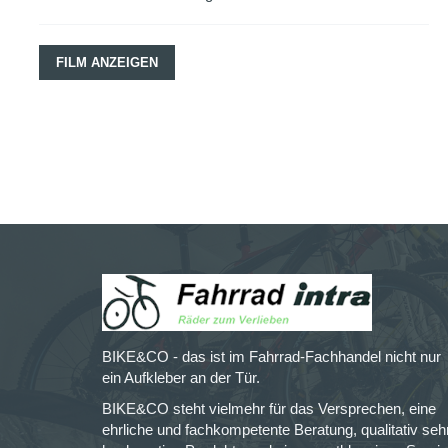
FILM ANZEIGEN
BIKE&CO - das ist im Fahrrad-Fachhandel nicht nur
ein Aufkleber an der Tür.
BIKE&CO steht vielmehr für das Versprechen, eine
ehrliche und fachkompetente Beratung, qualitativ seh