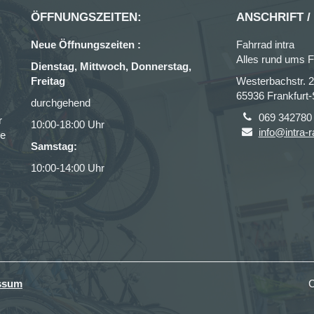
ÖFFNUNGSZEITEN:
ANSCHRIFT /
Neue Öffnungszeiten :
Fahrrad intra
Alles rund ums F
Dienstag, Mittwoch, Donnerstag,
Freitag
Westerbachstr. 
65936 Frankfurt
durchgehend
069 342780
r
10:00-18:00 Uhr
info@intra-r
ce
Samstag:
10:00-14:00 Uhr
ssum
C