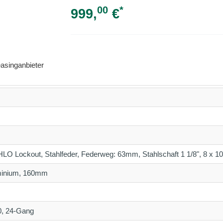
00
*
999,
€
asinganbieter
O Lockout, Stahlfeder, Federweg: 63mm, Stahlschaft 1 1/8", 8 x 
minium, 160mm
, 24-Gang