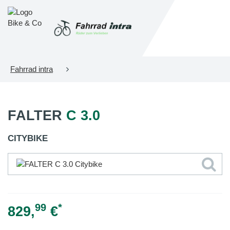
Fahrrad intra
FALTER
C 3.0
CITYBIKE
99
*
829,
€