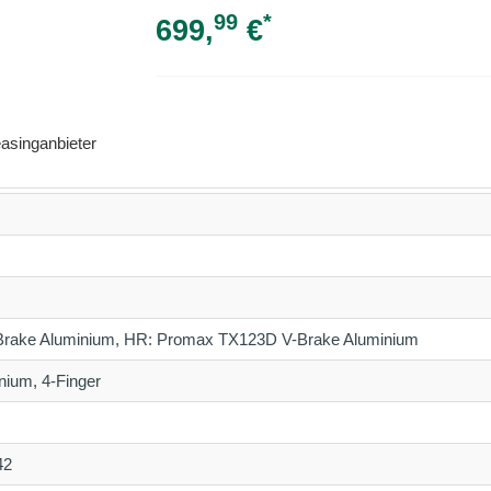
99
*
699,
€
asinganbieter
rake Aluminium, HR: Promax TX123D V-Brake Aluminium
ium, 4-Finger
42