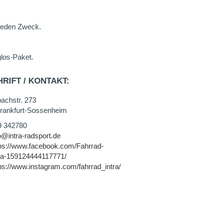
 jeden Zweck.
glos-Paket.
RIFT / KONTAKT:
achstr. 273
rankfurt-Sossenheim
9 342780
o@intra-radsport.de
ps://www.facebook.com/Fahrrad-
tra-159124444117771/
ps://www.instagram.com/fahrrad_intra/