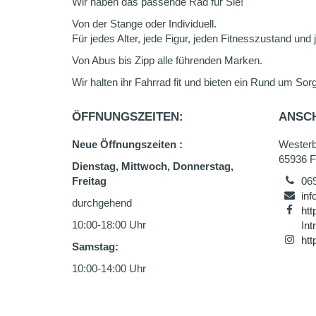
Wir haben das passende Rad für Sie!
Von der Stange oder Individuell.
Für jedes Alter, jede Figur, jeden Fitnesszustand und
Von Abus bis Zipp alle führenden Marken.
Wir halten ihr Fahrrad fit und bieten ein Rund um Sor
ÖFFNUNGSZEITEN:
ANSCH
Neue Öffnungszeiten :
Westerb
65936 F
Dienstag, Mittwoch, Donnerstag,
Freitag
06
inf
durchgehend
htt
10:00-18:00 Uhr
In
htt
Samstag:
10:00-14:00 Uhr