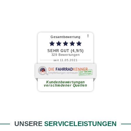
⠇
Gesamtbewertung
SEHR GUT (4,9/5)
329
Bewertungen
seit 11.05.2021
Andreas Neufahrt (.
Ich habe kürzlich mein neues
Gravel-Bike in diesem
Kundenbewertungen
familiengeführten Fahrradladen...
verschiedener Quellen
weiterlesen
UNSERE
SERVICELEISTUNGEN