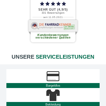
SEHR GUT (4,9/5)
331
Bewertungen
seit 11.05.2021
Andreas Neufahrt (.
Ich habe kürzlich mein neues
Gravel-Bike in diesem
Kundenbewertungen
familiengeführten Fahrradladen...
verschiedener Quellen
weiterlesen
UNSERE
SERVICELEISTUNGEN
Bargeldlos
Bekleidung