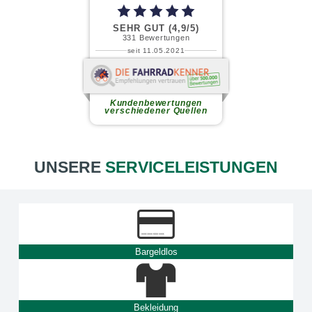
SEHR GUT (4,9/5)
331
Bewertungen
seit 11.05.2021
Andreas Neufahrt (.
Ich habe kürzlich mein neues
Gravel-Bike in diesem
Kundenbewertungen
familiengeführten Fahrradladen...
verschiedener Quellen
weiterlesen
UNSERE
SERVICELEISTUNGEN
Bargeldlos
Bekleidung