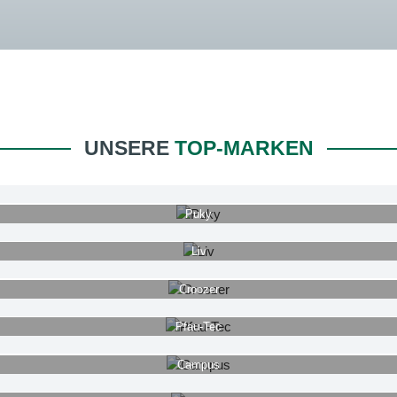
UNSERE
TOP-MARKEN
Puky
Liv
Croozer
Pfau-Tec
Campus