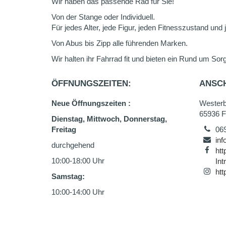
Wir haben das passende Rad für Sie!
Von der Stange oder Individuell.
Für jedes Alter, jede Figur, jeden Fitnesszustand und
Von Abus bis Zipp alle führenden Marken.
Wir halten ihr Fahrrad fit und bieten ein Rund um Sor
ÖFFNUNGSZEITEN:
ANSCH
Neue Öffnungszeiten :
Westerb
65936 F
Dienstag, Mittwoch, Donnerstag,
Freitag
06
inf
durchgehend
htt
10:00-18:00 Uhr
In
htt
Samstag:
10:00-14:00 Uhr