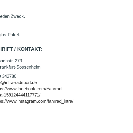
 jeden Zweck.
glos-Paket.
RIFT / KONTAKT:
achstr. 273
rankfurt-Sossenheim
9 342780
o@intra-radsport.de
ps://www.facebook.com/Fahrrad-
tra-159124444117771/
ps://www.instagram.com/fahrrad_intra/