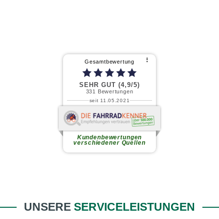
⠇
Gesamtbewertung
SEHR GUT (4,9/5)
331
Bewertungen
seit 11.05.2021
Andreas Neufahrt (.
Ich habe kürzlich mein neues
Gravel-Bike in diesem
Kundenbewertungen
familiengeführten Fahrradladen...
verschiedener Quellen
weiterlesen
UNSERE
SERVICELEISTUNGEN